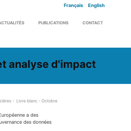
Français
English
ACTUALITÉS
PUBLICATIONS
CONTACT
t analyse d'impact
ières - Livre blanc - Octobre
 Européenne a des
ouvernance des données