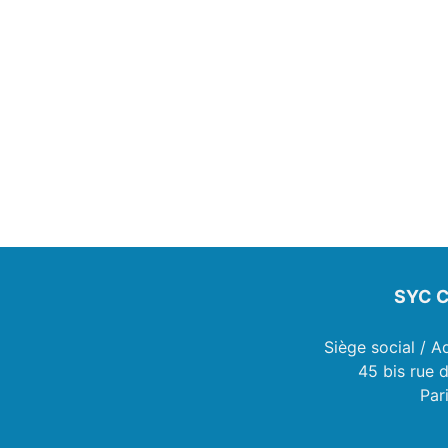
SYC C
Siège social / A
45 bis rue 
Par