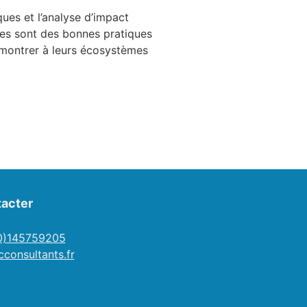
ues et l’analyse d’impact
les sont des bonnes pratiques
r montrer à leurs écosystèmes
acter
(0)145759205
consultants.fr