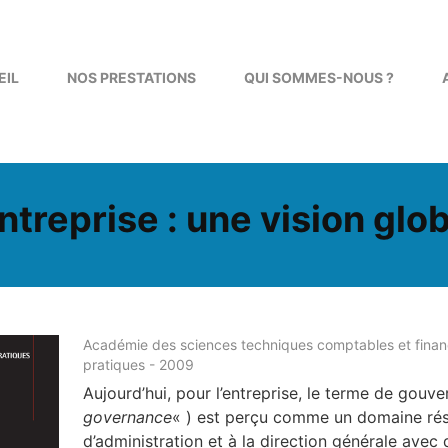
EIL
NOS PRESTATIONS
QUI SOMMES-NOUS ?
ntreprise : une vision gl
Académie des sciences techniques comptables et finan
pratiques - 2009
Aujourd’hui, pour l’entreprise, le terme de gouv
governance
« ) est perçu comme un domaine rés
d’administration et à la direction générale avec