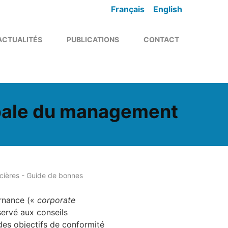
Français
English
ACTUALITÉS
PUBLICATIONS
CONTACT
obale du management
cières - Guide de bonnes
ernance («
corporate
ervé aux conseils
 des objectifs de conformité