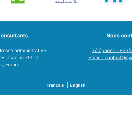
onsultants
Nous cont
dresse administrative :
Téléphone : +33
des acacias 75017
Email : contact@syc
is, France
Français
English