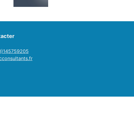
acter
(0)145759205
consultants.fr